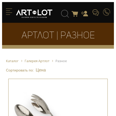
0
Артлот | Разное
Каталог
Галерея Артлот
Разное
Цена
Сортировать по: