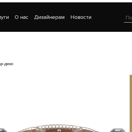
луги
О нас
Дизайнерам
Новости
ар-деко