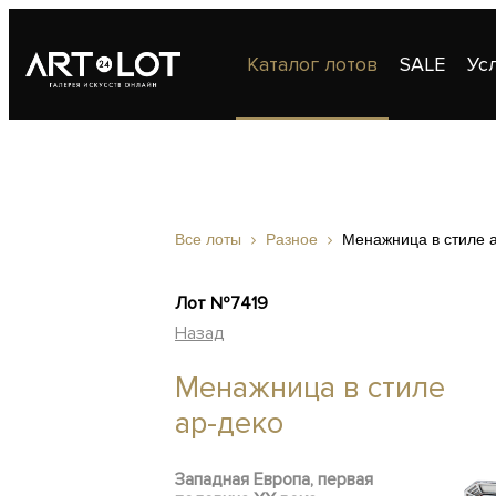
Каталог лотов
SALE
Ус
Публикации
Контакты
Все лоты
Разное
Менажница в стиле 
Лот №7419
Назад
Менажница в стиле
ар-деко
Западная Европа, первая