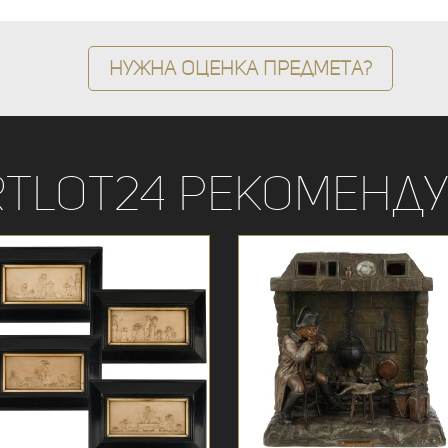
Нужна оценка предмета?
rtLot24 рекоменду