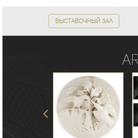
Выставочный зал
A