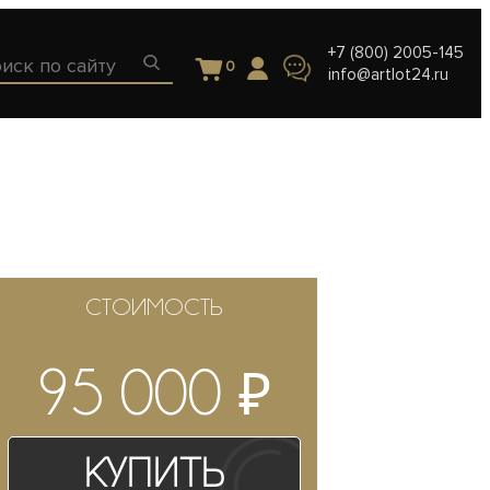
+7 (800) 2005-145
0
info@artlot24.ru
СТОИМОСТЬ
₽
95 000
Купить