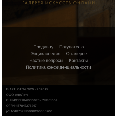
Продавцу
Покупателю
Энциклопедия
О галерее
Частые вопросы
Контакты
Политика конфиденциальности
© ARTLOT 24, 2015 - 2026 ©
ООО «АртЛот»
ИНН/КПП 7841030623 / 784101001
ОГРН 1157847376917
р/с №40702810090190000700