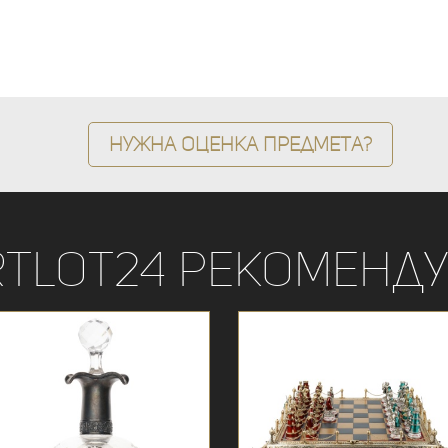
Нужна оценка предмета?
rtLot24 рекоменду