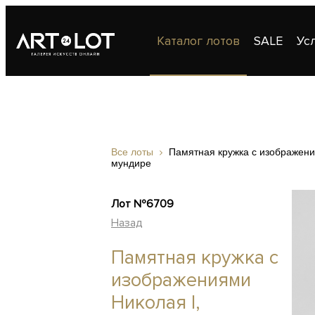
Каталог лотов
SALE
Ус
Публикации
Контакты
Все лоты
Памятная кружка с изображени
мундире
Лот №6709
Назад
Памятная кружка с
изображениями
Николая I,