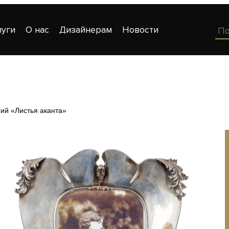
луги
О нас
Дизайнерам
Новости
ий «Листья аканта»