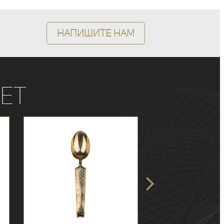
Напишите нам
ет