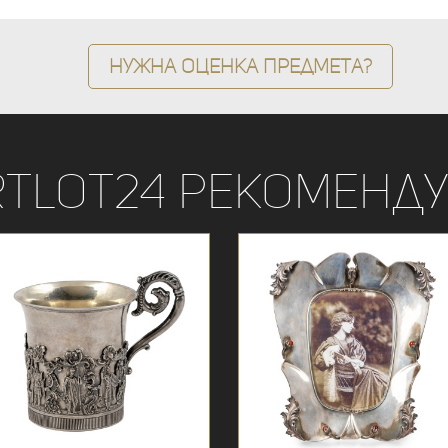
Нужна оценка предмета?
rtLot24 рекоменду