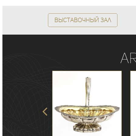
Выставочный зал
A