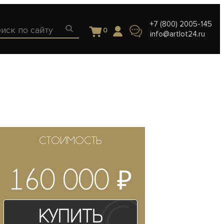
+7 (800) 2005-145
0
info@artlot24.ru
СТОИМОСТЬ
₽
160 000
Купить