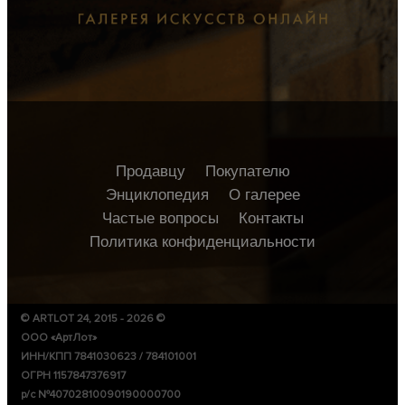
Продавцу
Покупателю
Энциклопедия
О галерее
Частые вопросы
Контакты
Политика конфиденциальности
© ARTLOT 24, 2015 - 2026 ©
ООО «АртЛот»
ИНН/КПП 7841030623 / 784101001
ОГРН 1157847376917
р/с №40702810090190000700