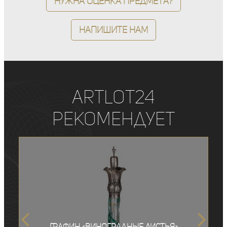
Нужна оценка предмета?
Напишите нам
ArtLot24
рекомендует
Графин «Виноградные листья»