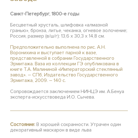
Санкт-Петербург, 1800-е годы
Бесцветный хрусталь, шлифовка «алмазной
гранью», бронза, литье, чеканка, огневое золочение;
Россия, размер (в/ш/г): 13,6 х 30,3 х 14,8 см.
Предположительно выполнена по рис. А.Н.
Воронихина и выступает парной к вазе,
представленной в собрании Государственного
Эрмитажа. Ваза из коллекции ГЭ опубликована в
книге Т.А. Малининой «Императорский стеклянный
завод». – СПб, Издательство Государственного
Эрмитажа, 2009. – 140 с.
Сопровождается заключением НИНЦЭ им. А.Бенуа
эксперта-искусствоведа И.О. Сычева.
Состояние:
В хорошей сохранности. Утрачен один
декоративный маскарон в виде льва