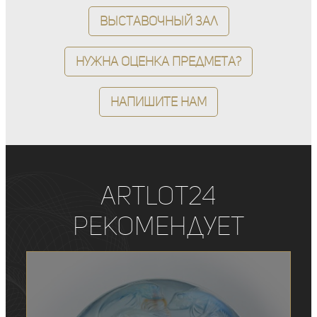
Выставочный зал
Нужна оценка предмета?
Напишите нам
ArtLot24
рекомендует