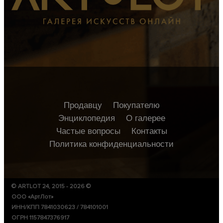
Продавцу
Покупателю
Энциклопедия
О галерее
Частые вопросы
Контакты
Политика конфиденциальности
© ARTLOT 24, 2015 - 2026 ©
ООО «АртЛот»
ИНН/КПП 7841030623 / 784101001
ОГРН 1157847376917