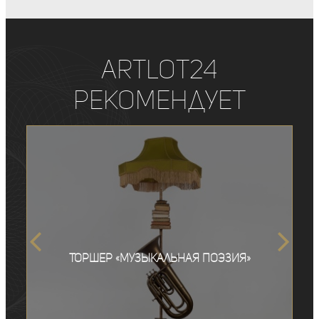
ArtLot24
рекомендует
Торшер «Музыкальная поэзия»