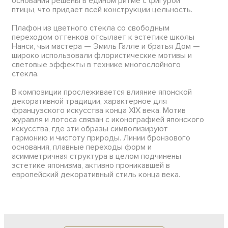
основания решены в едином ритме с фигурой
птицы, что придает всей конструкции цельность.
Плафон из цветного стекла со свободным
переходом оттенков отсылает к эстетике школы
Нанси, чьи мастера — Эмиль Галле и братья Дом —
широко использовали флористические мотивы и
световые эффекты в технике многослойного
стекла.
В композиции прослеживается влияние японской
декоративной традиции, характерное для
французского искусства конца XIX века. Мотив
журавля и лотоса связан с иконографией японского
искусства, где эти образы символизируют
гармонию и чистоту природы. Линии бронзового
основания, плавные переходы форм и
асимметричная структура в целом подчинены
эстетике японизма, активно проникавшей в
европейский декоративный стиль конца века.