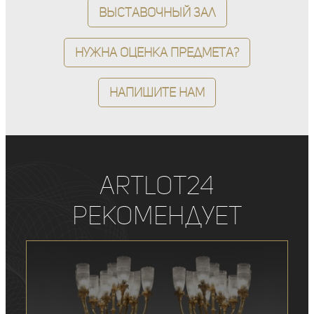
Выставочный зал
Нужна оценка предмета?
Напишите нам
ArtLot24
рекомендует