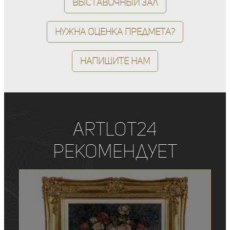
Выставочный зал
Нужна оценка предмета?
Напишите нам
ArtLot24
рекомендует