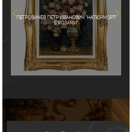
Петровичев Петр Иванович "Натюрморт
с розами"