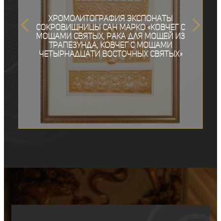
Хромолитография экспонаты
сокровищницы Сан Марко «Ковчег с
мощами святых, Рака для мощей из
Трапезунда, Ковчег с мощами
четырнадцати восточных святых»