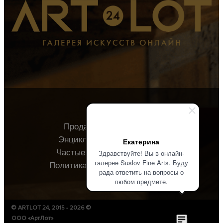
Продавцу
Покупателю
Энциклопедия
О галерее
Екатерина
Частые вопросы
Контакты
Здравствуйте! Вы в онлайн-
галерее Suslov Fine Arts. Буду
Политика конфиденциальности
рада ответить на вопросы о
любом предмете.
© ARTLOT 24, 2015 - 2026 ©
ООО «АртЛот»