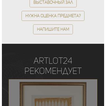
Выставочный зал
Нужна оценка предмета?
Напишите нам
ArtLot24
рекомендует