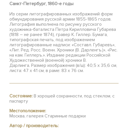
Санкт-Петербург,
1860-е годы
Из серии литографированных изображений форм
обмундирования русской армии 1855-1865 годов.
Литография выполнена по рисунку русского
художника-баталиста Петра Кирилловича Губарева
(1818 – не ранее 1874), гравер К. Гиллер. Бумага,
типографская печать, под изображением
литографированные надписи: «Составл. Губаревъ»,
«Лит. Ред. Росс. Военн. Хроники (В. Дарленгъ.)», «Рис.
на кам. Гиллеръ.». Издание редакции Российской
Художественной (военной) хроники В.
Дарлинга. Размер изображения (в/ш): 40,5 х 35,6 см,
листа: 47 х 41 см, в раме: 83 х 76 см.
Состояние:
В хорошей сохранности, под стеклом, с
паспарту
Местоположение:
Москва, галерея Старинные подарки
Автор / производитель: