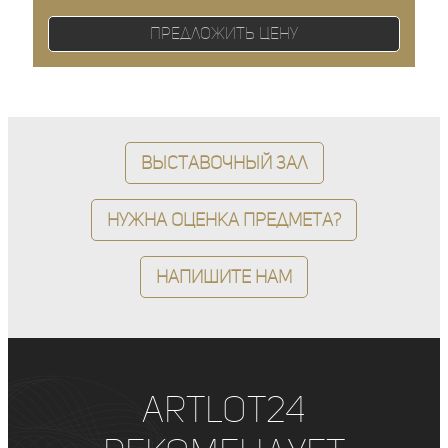
Предложить цену
Выставочный зал
Нужна оценка предмета?
Напишите нам
ArtLot24