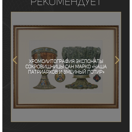
рекомендует
Хромолитография экспонаты
сокровищницы Сан Марко «Чаша
Патриархов и Змеиный потир»