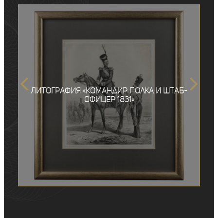
Литография «Командир полка и штаб-
офицер 1831»