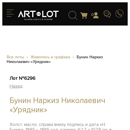
0
Все лоты
Живопись и графика
Бунин Наркиз
Николаевич «Урядник»
Лот №6296
Назад
Бунин Наркиз Николаевич
«Урядник»
Холст, масло, справа внизу подпись и дата «Н.
Бунинъ 1885.», 1885 год, размер: 62,7 х 107,8 см, в