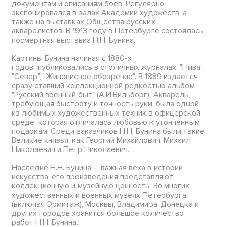
документам и описаниям боев. Регулярно
экспонировался в залах Академии художеств, а
также на выставках Общества русских
акварелистов. В 1913 году в Петербурге состоялась
посмертная выставка Н.Н. Бунина.
Картины Бунина начиная с 1880-х
годов публиковались в столичных журналах: "Нива",
"Север", "Живописное обозрение". В 1889 издается
сразу ставший коллекционной редкостью альбом
"Русский военный быт" (А.И.Вильборг). Акварель,
требующая быстроту и точность руки, была одной
из любимых художественных техник в офицерской
среде, которая отличалась любовью к утонченным
подаркам. Среди заказчиков Н.Н. Бунина были такие
Великие князья, как Георгий Михайлович, Михаил
Николаевич и Петр Николаевич.
Наследие Н.Н. Бунина – важная веха в истории
искусства, его произведения представляют
коллекционную и музейную ценность. Во многих
художественных и военных музеях Петербурга
(включая Эрмитаж), Москвы, Владимира, Донецка и
других городов хранится большое количество
работ Н.Н. Бунина.