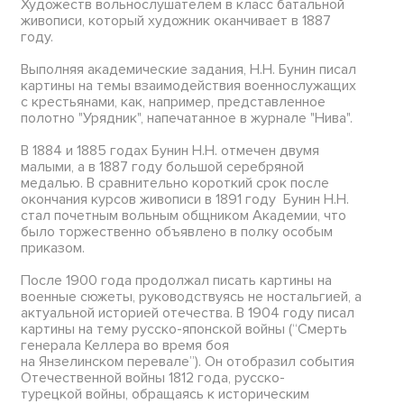
Художеств вольнослушателем в класс батальной
живописи, который художник оканчивает в 1887
году.
Выполняя академические задания, Н.Н. Бунин писал
картины на темы взаимодействия военнослужащих
с крестьянами, как, например, представленное
полотно "Урядник", напечатанное в журнале "Нива".
В 1884 и 1885 годах Бунин Н.Н. отмечен двумя
малыми, а в 1887 году большой серебряной
медалью. В сравнительно короткий срок после
окончания курсов живописи в 1891 году Бунин Н.Н.
стал почетным вольным общником Академии, что
было торжественно объявлено в полку особым
приказом.
После 1900 года продолжал писать картины на
военные сюжеты, руководствуясь не ностальгией, а
актуальной историей отечества. В 1904 году писал
картины на тему русско-японской войны (“Смерть
генерала Келлера во время боя
на Янзелинском перевале”). Он отобразил события
Отечественной войны 1812 года, русско-
турецкой войны, обращаясь к историческим