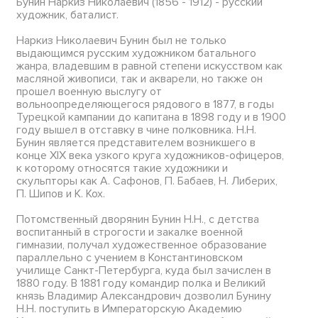
Бунин Наркиз Николаевич (1856 - 1912) - русский
художник, баталист.
Наркиз Николаевич Бунин был не только
выдающимся русским художником батального
жанра, владевшим в равной степени искусством как
масляной живописи, так и акварели, но также он
прошел военную выслугу от
вольноопределяющегося рядового в 1877, в годы
Турецкой кампании до капитана в 1898 году и в 1900
году вышел в отставку в чине полковника. Н.Н.
Бунин является представителем возникшего в
конце XIX века узкого круга художников-офицеров,
к которому относятся такие художники и
скульпторы как А. Сафонов, П. Бабаев, Н. Либерих,
П. Шипов и К. Кох.
Потомственный дворянин Бунин Н.Н., с детства
воспитанный в строгости и закалке военной
гимназии, получал художественное образование
параллельно с учением в Константиновском
училище Санкт-Петербурга, куда был зачислен в
1880 году. В 1881 году командир полка и Великий
князь Владимир Александрович дозволил Бунину
Н.Н. поступить в Императорскую Академию