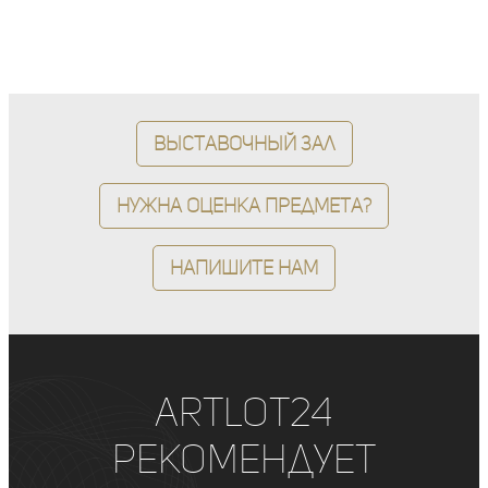
Выставочный зал
Нужна оценка предмета?
Напишите нам
ArtLot24
рекомендует