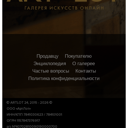
Продавцу
Покупателю
Энциклопедия
О галерее
Частые вопросы
Контакты
Политика конфиденциальности
© ARTLOT 24, 2015 - 2026 ©
ООО «АртЛот»
ИНН/КПП 7841030623 / 784101001
ОГРН 1157847376917
р/с №40702810090190000700