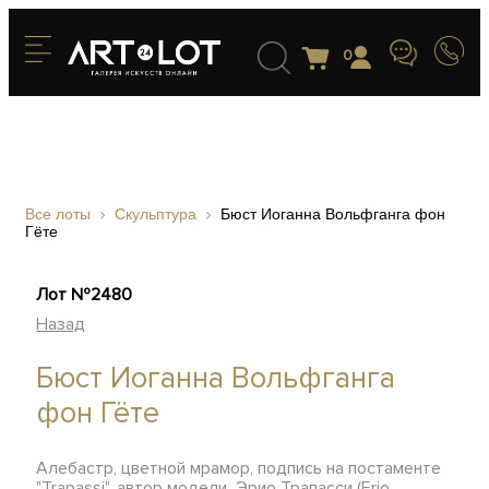
0
Все лоты
Скульптура
Бюст Иоганна Вольфганга фон
Гёте
Лот №2480
Назад
Бюст Иоганна Вольфганга
фон Гёте
Алебастр, цветной мрамор, подпись на постаменте
"Trapassi", автор модели Эрио Трапасси (Erio