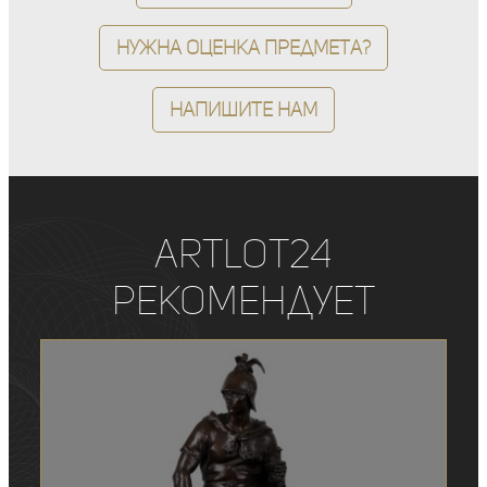
Нужна оценка предмета?
Напишите нам
ArtLot24
рекомендует