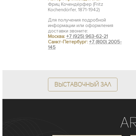
Фриц Кочендёрфер (Fritz
Kochendörfer, 1871-1942)
Для получения подробной
информации или оформления
доставки звоните:
Москва:
+7 (925) 963-62-21
Санкт-Петербург:
+7 (800) 2005-
145
Выставочный зал
A