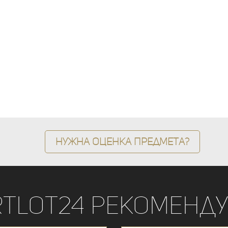
Нужна оценка предмета?
rtLot24 рекоменду