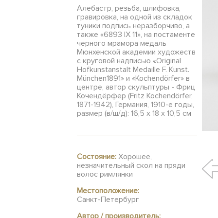
Алебастр, резьба, шлифовка,
гравировка, на одной из складок
туники подпись неразборчиво, а
также «6893 IX 11», на постаменте
черного мрамора медаль
Мюнхенской академии художеств
с круговой надписью «Original
Hofkunstanstalt Medaille F. Kunst.
München1891» и «Kochendörfer» в
центре, автор скульптуры - Фриц
Кочендёрфер (Fritz Kochendörfer,
1871-1942), Германия, 1910-е годы,
размер (в/ш/д): 16,5 х 18 х 10,5 см
Состояние:
Хорошее,
незначительный скол на пряди
волос римлянки
Местоположение:
Санкт-Петербург
Автор / производитель: