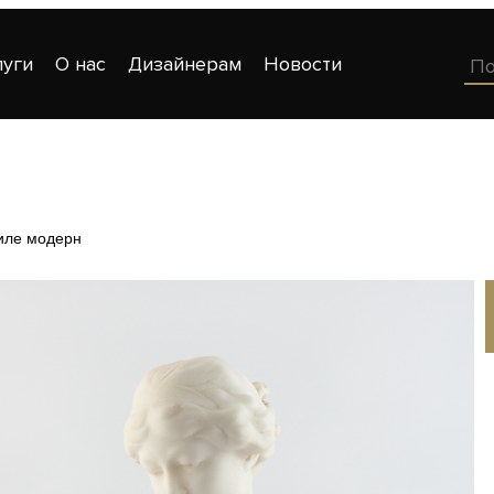
луги
О нас
Дизайнерам
Новости
тиле модерн