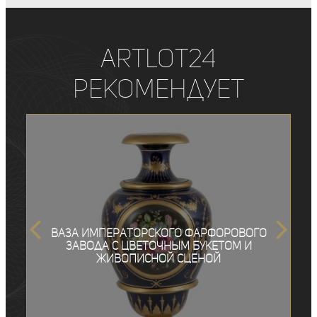
ArtLot24
рекомендует
Ваза Императорского фарфорового
завода с цветочным букетом и
живописной сценой