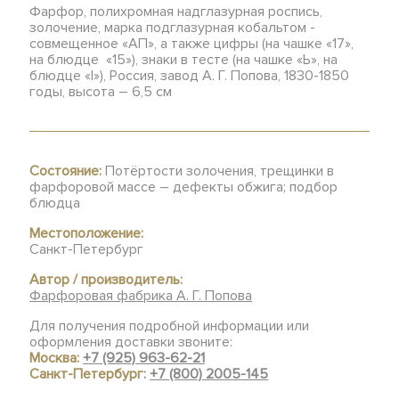
Фарфор, полихромная надглазурная роспись,
золочение, марка подглазурная кобальтом -
совмещенное «АП», а также цифры (на чашке «17»,
на блюдце «15»), знаки в тесте (на чашке «Ь», на
блюдце «I»), Россия, завод А. Г. Попова, 1830-1850
годы, высота – 6,5 см
Состояние:
Потёртости золочения, трещинки в
фарфоровой массе – дефекты обжига; подбор
блюдца
Местоположение:
Санкт-Петербург
Автор / производитель:
Фарфоровая фабрика А. Г. Попова
Для получения подробной информации или
оформления доставки звоните:
Москва:
+7 (925) 963-62-21
Санкт-Петербург:
+7 (800) 2005-145