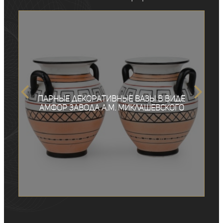
Парные декоративные вазы в виде
амфор завода А.М. Миклашевского