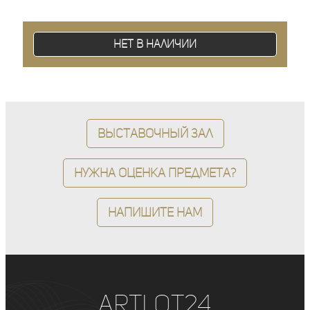
Нет в наличии
Выставочный зал
Нужна оценка предмета?
Напишите нам
ArtLot24