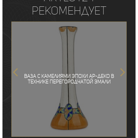
рекомендует
Ваза с камелиями эпохи ар-деко в
технике перегородчатой эмали