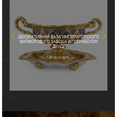
Декоративная ваза Императорского
фарфорового завода в готическом
вкусе