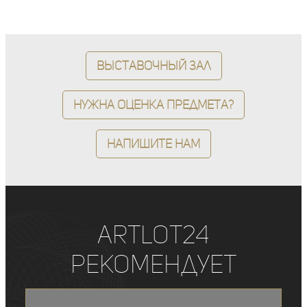
Выставочный зал
Нужна оценка предмета?
Напишите нам
ArtLot24
рекомендует