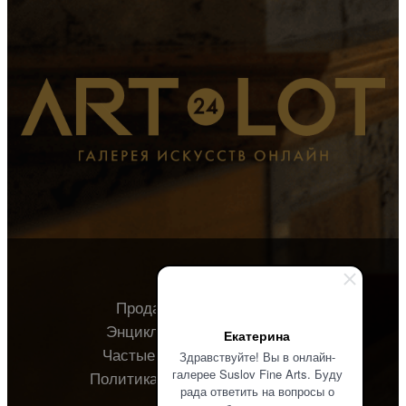
Продавцу
Покупателю
Энциклопедия
О галерее
Екатерина
Частые вопросы
Контакты
Здравствуйте! Вы в онлайн-
галерее Suslov Fine Arts. Буду
Политика конфиденциальности
рада ответить на вопросы о