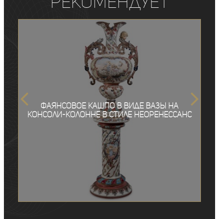
рекомендует
Фаянсовое кашпо в виде вазы на
консоли-колонне в стиле неоренессанс