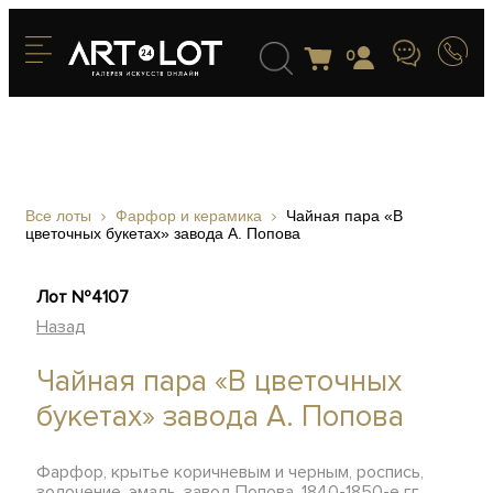
0
Все лоты
Фарфор и керамика
Чайная пара «В
цветочных букетах» завода А. Попова
Лот №4107
Назад
Чайная пара «В цветочных
букетах» завода А. Попова
Фарфор, крытье коричневым и черным, роспись,
золочение, эмаль, завод Попова, 1840-1850-е гг.,