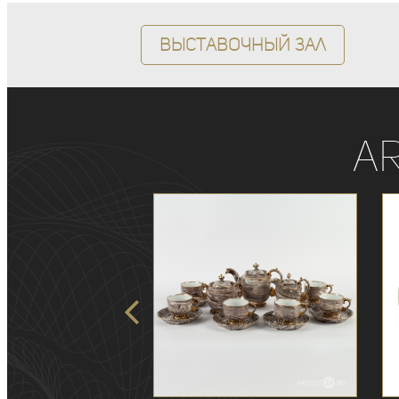
Выставочный зал
A