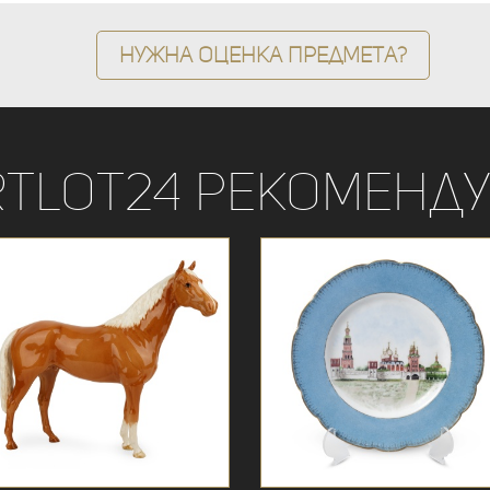
Нужна оценка предмета?
rtLot24 рекоменду