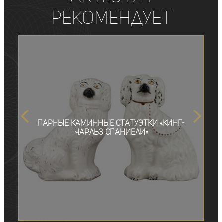
рекомендует
Парные каминные статуэтки «Кинг-
Чарльз спаниели»