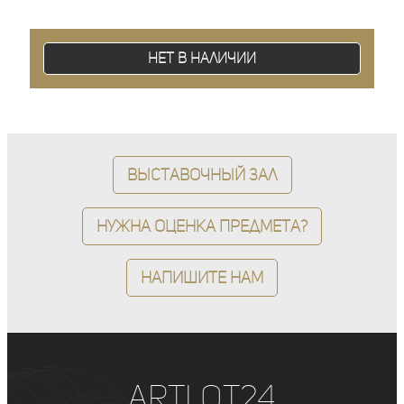
Нет в наличии
Выставочный зал
Нужна оценка предмета?
Напишите нам
ArtLot24