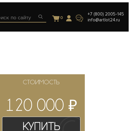
+7 (800) 2005-145
0
info@artlot24.ru
СТОИМОСТЬ
₽
120 000
Купить