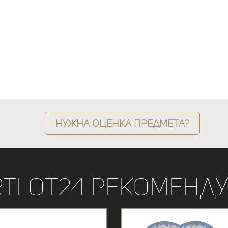
Нужна оценка предмета?
rtLot24 рекоменду