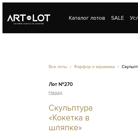
Каталог лотов
SALE
Ус
Публикации
Контакты
Все лоты
Фарфор и керамика
Скульпт
Лот №270
Назад
Скульптура
«Кокетка в
шляпке»