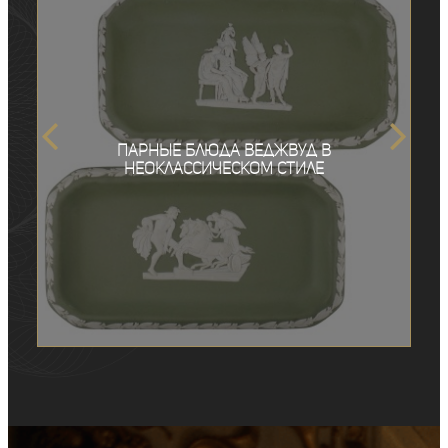
Парные блюда Веджвуд в
неоклассическом стиле