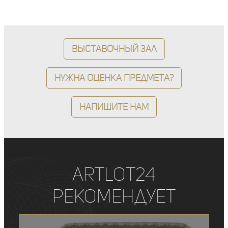
Выставочный зал
Нужна оценка предмета?
Напишите нам
ArtLot24
рекомендует