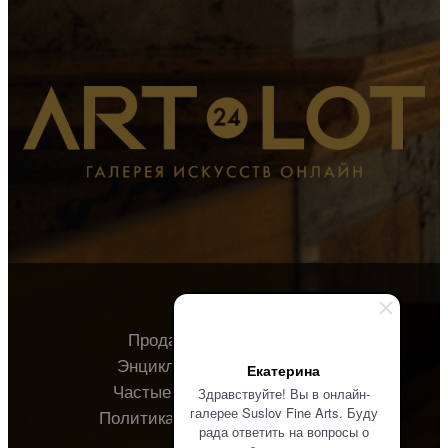
Продавцу
Покупателю
Энциклопедия
О галерее
Екатерина
Частые вопросы
Контакты
Здравствуйте! Вы в онлайн-
галерее Suslov Fine Arts. Буду
Политика конфиденциальности
рада ответить на вопросы о