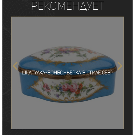
рекомендует
Шкатулка-бонбоньерка в стиле Севр