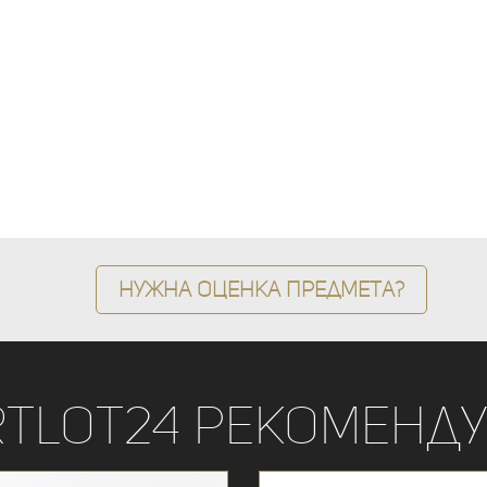
Нужна оценка предмета?
rtLot24 рекоменду