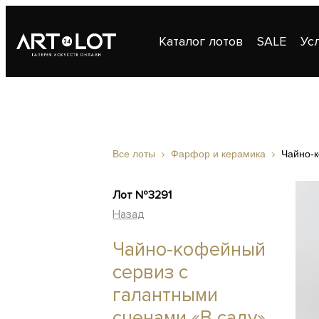
Каталог лотов
SALE
Ус
Публикации
Контакты
Все лоты
Фарфор и керамика
Чайно-к
Лот №3291
Назад
Чайно-кофейный
сервиз с
галантными
сценами «В саду»