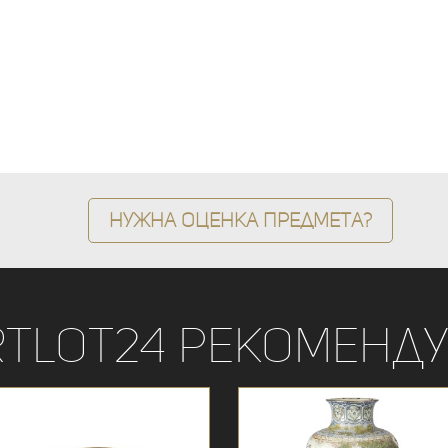
Нужна оценка предмета?
rtLot24 рекоменду