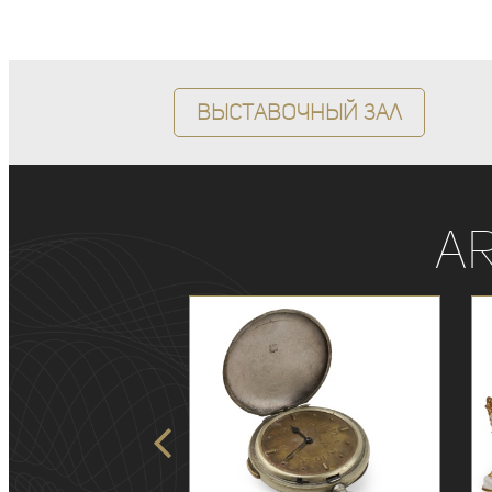
Выставочный зал
A