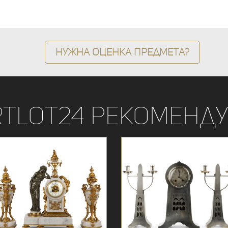
Нужна оценка предмета?
rtLot24 рекоменду