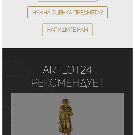
Нужна оценка предмета?
Напишите нам
ArtLot24
рекомендует