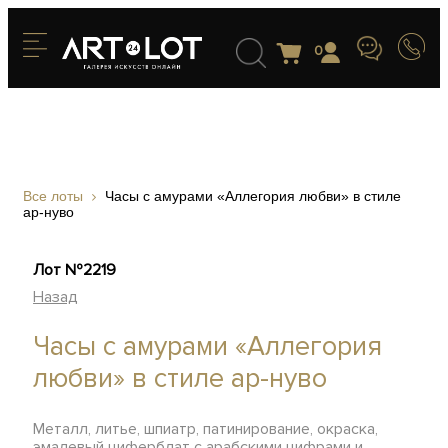
0
Все лоты
Часы с амурами «Аллегория любви» в стиле
ар-нуво
Лот №2219
Назад
Часы с амурами «Аллегория
любви» в стиле ар-нуво
Металл, литье, шпиатр, патинирование, окраска,
эмалевый циферблат с арабскими цифрами и