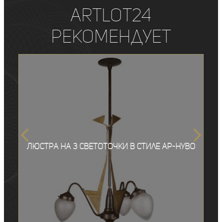
ArtLot24
рекомендует
Люстра на 3 светоточки в стиле ар-нуво