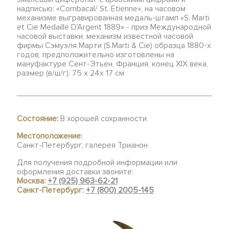
надписью: «Combacal/ St. Etienne», на часовом
механизме выгравированная медаль-штамп «S. Marti
et Cie Medaille D'Argent 1889» - приз Международной
часовой выставки, механизм известной часовой
фирмы Сэмуэля Марти (S.Marti & Cie) образца 1880-х
годов, предположительно изготовлены на
мануфактуре Сент-Этьен, Франция, конец XIX века,
размер (в/ш/г): 75 х 24х 17 см
Состояние:
В хорошей сохранности
Местоположение:
Санкт-Петербург, галерея Трианон
Для получения подробной информации или
оформления доставки звоните:
Москва:
+7 (925) 963-62-21
Санкт-Петербург:
+7 (800) 2005-145