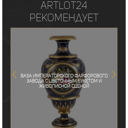
ArtLot24
рекомендует
Ваза Императорского фарфорового
завода с цветочным букетом и
живописной сценой