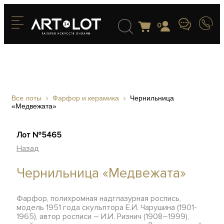
0
Все лоты
Фарфор и керамика
Чернильница
«Медвежата»
Лот №5465
Назад
Чернильница «Медвежата»
Фарфор, полихромная надглазурная роспись,
модель 1951 года скульптора Е.И. Чарушина (1901-
1965), автор росписи – И.И. Ризнич (1908–1999),