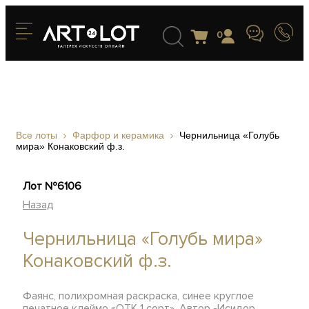
0
Все лоты
Фарфор и керамика
Чернильница «Голубь
мира» Конаковский ф.з.
Лот №6106
Назад
Чернильница «Голубь мира»
Конаковский ф.з.
Фаянс, полихромная раскраска, синее круглое
печатное клеймо «ОТК 1 сорт». Автор -Исидор