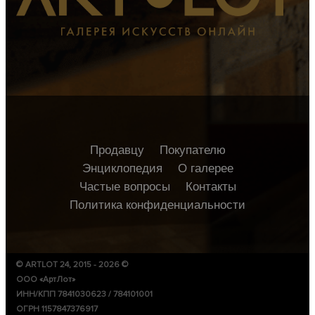
Продавцу
Покупателю
Энциклопедия
О галерее
Частые вопросы
Контакты
Политика конфиденциальности
© ARTLOT 24, 2015 - 2026 ©
ООО «АртЛот»
ИНН/КПП 7841030623 / 784101001
ОГРН 1157847376917