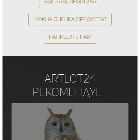
Выставочный зал
Нужна оценка предмета?
Напишите нам
ArtLot24
рекомендует