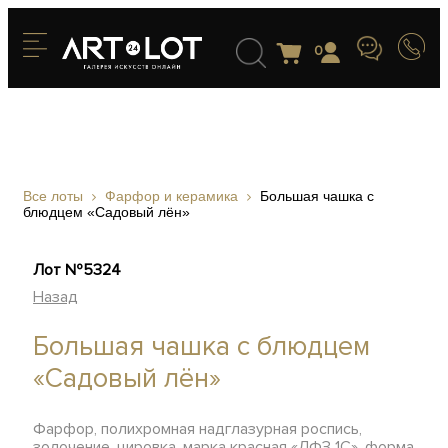
0
Все лоты
Фарфор и керамика
Большая чашка с
блюдцем «Садовый лён»
Лот №5324
Назад
Большая чашка с блюдцем
«Садовый лён»
Фарфор, полихромная надглазурная роспись,
золочение, цировка, марка красная «ЛФЗ 1С», форма