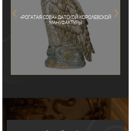
«Рогатая сова» Датской королевской
мануфактуры