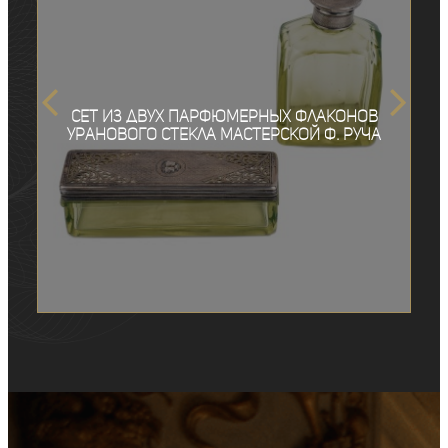
Сет из двух парфюмерных флаконов
уранового стекла мастерской Ф. Руча