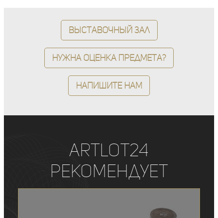
Выставочный зал
Нужна оценка предмета?
Напишите нам
ArtLot24
рекомендует