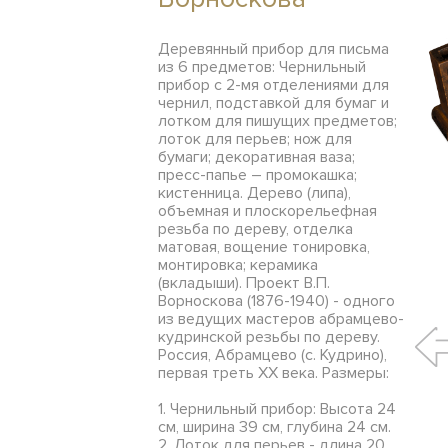
Деревянный прибор для письма
из 6 предметов: Чернильный
прибор с 2-мя отделениями для
чернил, подставкой для бумаг и
лотком для пишущих предметов;
лоток для перьев; нож для
бумаги; декоративная ваза;
пресс-папье – промокашка;
кистенница. Дерево (липа),
объемная и плоскорельефная
резьба по дереву, отделка
матовая, вощение тонировка,
монтировка; керамика
(вкладыши). Проект В.П.
Ворноскова (1876-1940) - одного
из ведущих мастеров абрамцево-
кудринской резьбы по дереву.
Россия, Абрамцево (с. Кудрино),
первая треть ХХ века. Размеры:
1. Чернильный прибор: Высота 24
см, ширина 39 см, глубина 24 см.
2. Лоток для перьев - длина 20