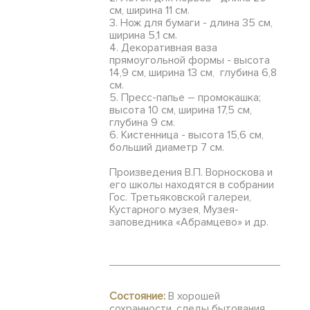
см, ширина 11 см.
3. Нож для бумаги - длина 35 см,
ширина 5,1 см.
4. Декоративная ваза
прямоугольной формы - высота
14,9 см, ширина 13 см, глубина 6,8
см.
5. Пресс-папье – промокашка;
высота 10 см, ширина 17,5 см,
глубина 9 см.
6. Кистенница - высота 15,6 см,
больший диаметр 7 см.
Произведения В.П. Ворноскова и
его школы находятся в собрании
Гос. Третьяковской галереи,
Кустарного музея, Музея-
заповедника «Абрамцево» и др.
Состояние:
В хорошей
сохранности, следы бытования