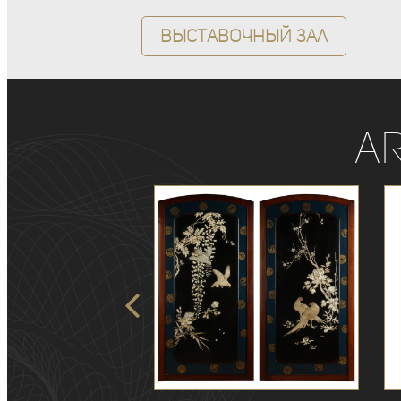
Выставочный зал
A