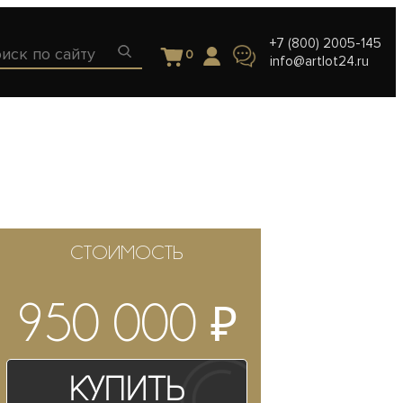
+7 (800) 2005-145
0
info@artlot24.ru
СТОИМОСТЬ
₽
950 000
Купить