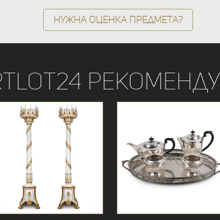
Нужна оценка предмета?
rtLot24 рекоменду