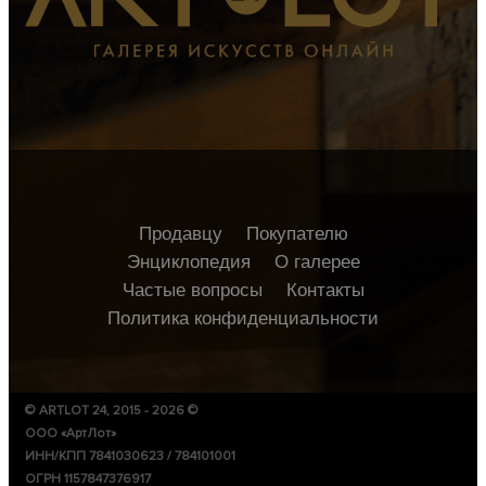
Продавцу
Покупателю
Энциклопедия
О галерее
Частые вопросы
Контакты
Политика конфиденциальности
© ARTLOT 24, 2015 - 2026 ©
ООО «АртЛот»
ИНН/КПП 7841030623 / 784101001
ОГРН 1157847376917