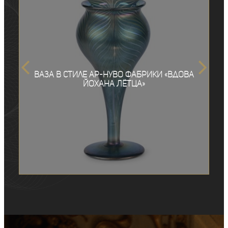
Ваза в стиле ар-нуво фабрики «Вдова
Йохана Лётца»