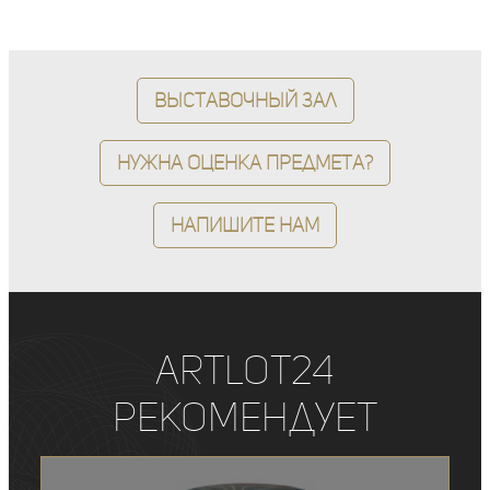
Выставочный зал
Нужна оценка предмета?
Напишите нам
ArtLot24
рекомендует