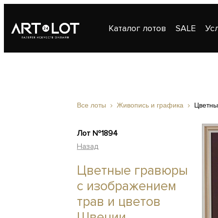
Каталог лотов
SALE
Ус
Публикации
Контакты
Все лоты
Живопись и графика
Цветны
Лот №1894
Назад
Цветные гравюры
с изображением
трав и цветов
Швеции