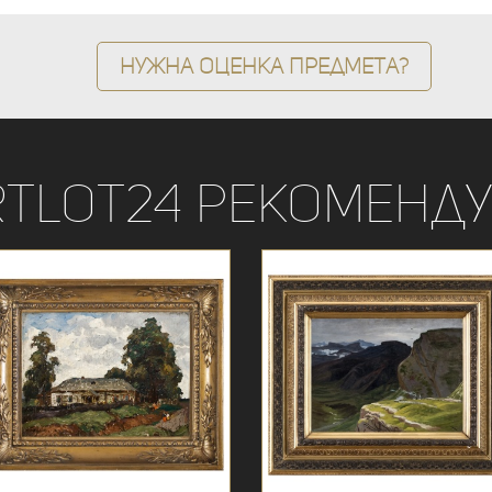
Нужна оценка предмета?
rtLot24 рекоменду