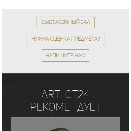
Выставочный зал
Нужна оценка предмета?
Напишите нам
ArtLot24
рекомендует