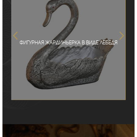
Фигурная жардиньерка в виде лебедя