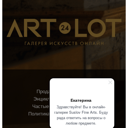
Продавцу
Покупателю
Энциклопедия
О галерее
Екатерина
Частые вопросы
Контакты
Здравствуйте! Вы в онлайн-
галерее Suslov Fine Arts. Буду
Политика конфиденциальности
рада ответить на вопросы о
любом предмете.