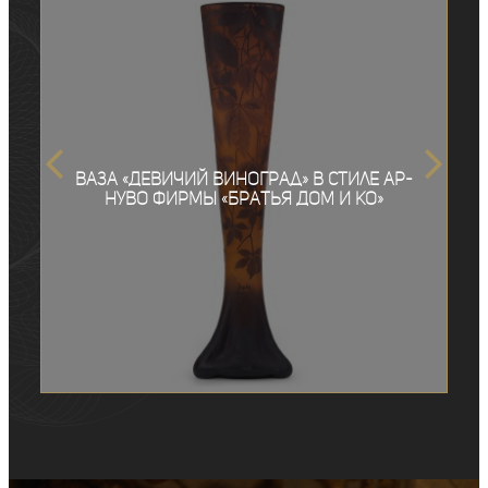
Ваза «Девичий виноград» в стиле ар-
нуво фирмы «Братья Дом и Ко»