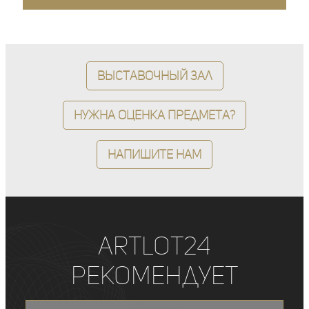
Выставочный зал
Нужна оценка предмета?
Напишите нам
ArtLot24
рекомендует