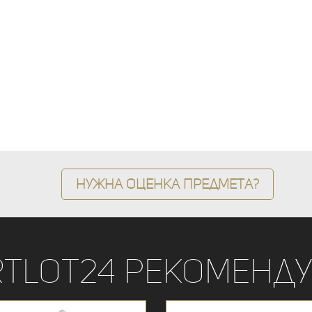
Нужна оценка предмета?
rtLot24 рекоменду