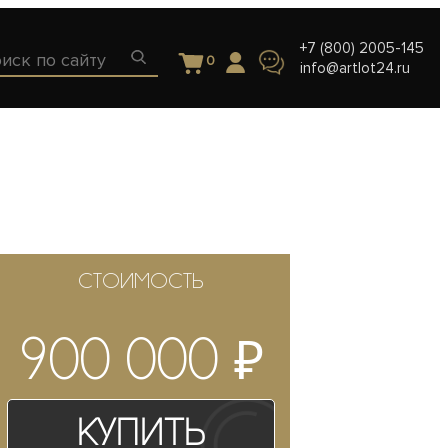
+7 (800) 2005-145
0
info@artlot24.ru
СТОИМОСТЬ
₽
900 000
Купить