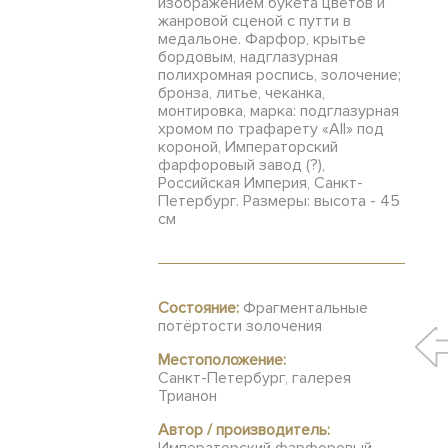
изображением букета цветов и
жанровой сценой с путти в
медальоне. Фарфор, крытье
бордовым, надглазурная
полихромная роспись, золочение;
бронза, литье, чеканка,
монтировка, марка: подглазурная
хромом по трафарету «АII» под
короной, Императорский
фарфоровый завод (?),
Российская Империя, Санкт-
Петербург. Размеры: высота - 45
см
Состояние:
Фрагментальные
потёртости золочения
Местоположение:
Санкт-Петербург, галерея
Трианон
Автор / производитель: