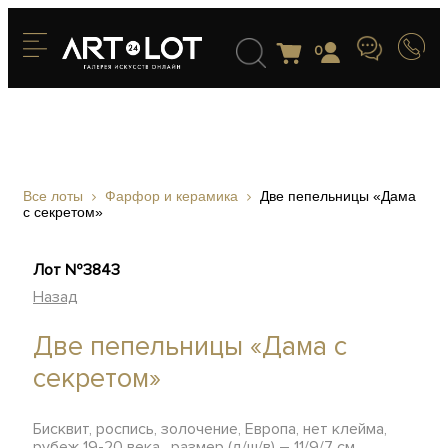
0
Все лоты
Фарфор и керамика
Две пепельницы «Дама
с секретом»
Лот №3843
Назад
Две пепельницы «Дама с
секретом»
Бисквит, роспись, золочение, Европа, нет клейма,
рубеж 19-20 века, размер (д/ш/в) – 11/9/7 см