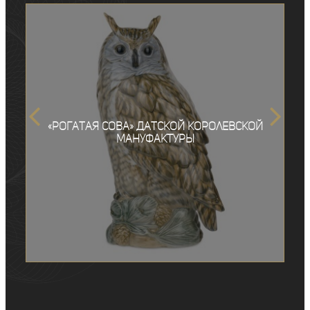
«Рогатая сова» Датской королевской
мануфактуры