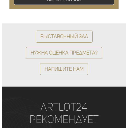
Выставочный зал
Нужна оценка предмета?
Напишите нам
ArtLot24
рекомендует