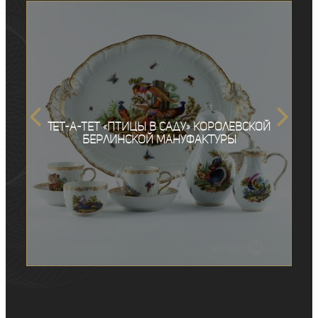
Тет-а-тет «Птицы в саду» Королевской
Берлинской мануфактуры