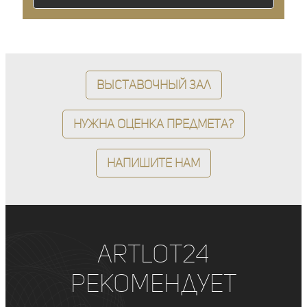
Выставочный зал
Нужна оценка предмета?
Напишите нам
ArtLot24
рекомендует