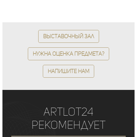
Выставочный зал
Нужна оценка предмета?
Напишите нам
ArtLot24
рекомендует