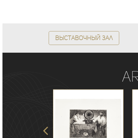
Выставочный зал
A