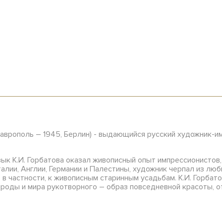
таврополь – 1945, Берлин) - выдающийся русский художник-и
ык К.И. Горбатова оказал живописный опыт импрессионистов,
алии, Англии, Германии и Палестины, художник черпал из люб
в частности, к живописным старинным усадьбам. К.И. Горбат
роды и мира рукотворного – образ повседневной красоты, от