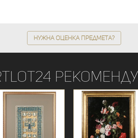
Нужна оценка предмета?
rtLot24 рекоменду