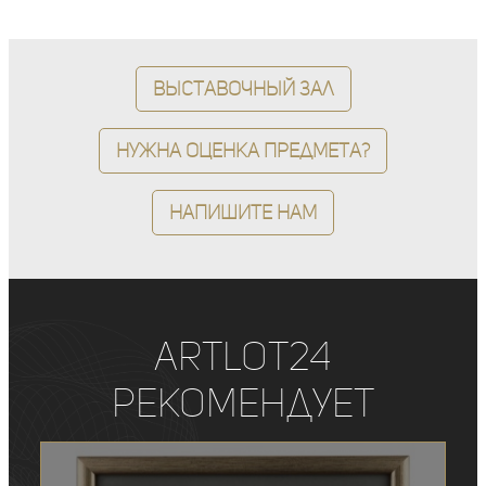
Выставочный зал
Нужна оценка предмета?
Напишите нам
ArtLot24
рекомендует