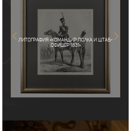
Литография «Командир полка и штаб-
офицер 1831»