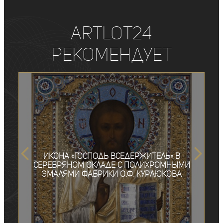
ArtLot24
рекомендует
Икона «Господь Вседержитель» в
серебряном окладе с полихромными
эмалями фабрики О.Ф. Курлюкова